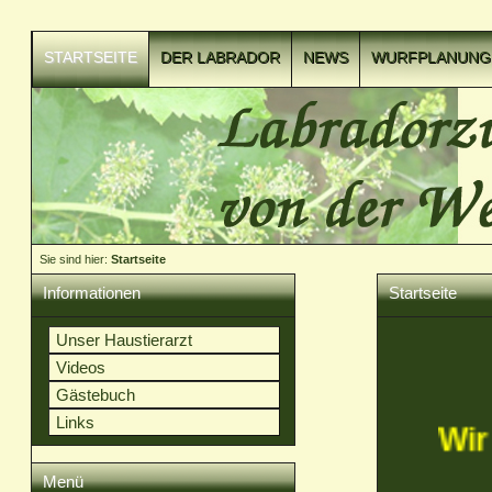
STARTSEITE
DER LABRADOR
NEWS
WURFPLANUNG
VIDEOCLIPS
Sie sind hier:
Startseite
Informationen
Startseite
Unser Haustierarzt
Videos
Gästebuch
Links
W
Menü