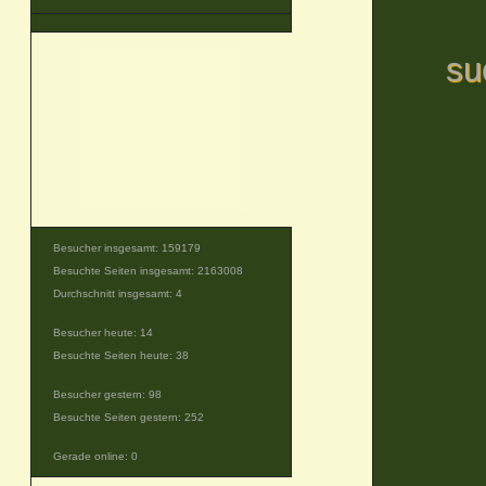
su
Besucher insgesamt: 159179
Besuchte Seiten insgesamt: 2163008
Durchschnitt insgesamt: 4
Besucher heute: 14
Besuchte Seiten heute: 38
Besucher gestern: 98
Besuchte Seiten gestern: 252
Gerade online: 0