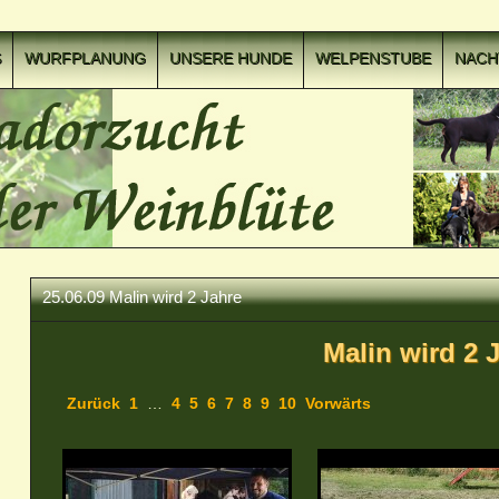
S
WURFPLANUNG
UNSERE HUNDE
WELPENSTUBE
NAC
25.06.09 Malin wird 2 Jahre
Malin wird 2 
Zurück
1
…
4
5
6
7
8
9
10
Vorwärts