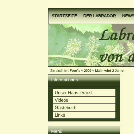
STARTSEITE
DER LABRADOR
NEW
VIDEOCLIPS
Sie sind hier:
Foto´s
2009
Malin wird 2 Jahre
Informationen
Unser Haustierarzt
Videos
Gästebuch
Links
Menü