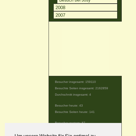
Besuch bei Josy
2008
2007
Besucher insgesamt: 159110
Besuchte Seiten insgesamt: 2162859
Durchschnitt insgesamt: 4
Besucher heute: 43
Besuchte Seiten heute: 141
Besucher gestern: 87
Besuchte Seiten gestern: 161