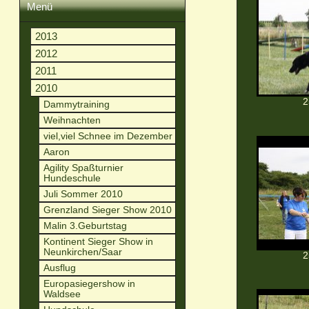
Menü
2013
2012
2011
2010
2
Dammytraining
Weihnachten
viel,viel Schnee im Dezember
Aaron
Agility Spaßturnier
Hundeschule
Juli Sommer 2010
Grenzland Sieger Show 2010
Malin 3.Geburtstag
Kontinent Sieger Show in
Neunkirchen/Saar
2
Ausflug
Europasiegershow in
Waldsee