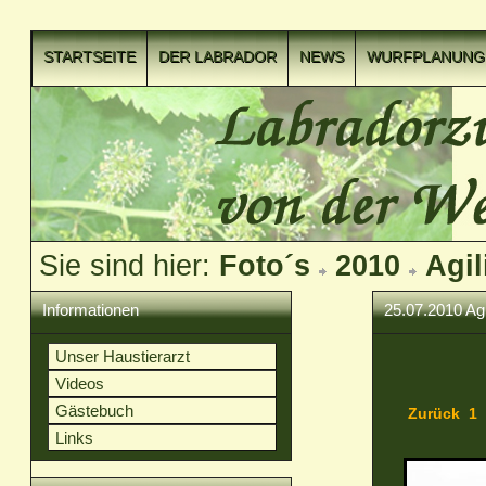
STARTSEITE
DER LABRADOR
NEWS
WURFPLANUNG
VIDEOCLIPS
Sie sind hier:
Foto´s
2010
Agil
Informationen
25.07.2010 Ag
Unser Haustierarzt
Videos
Gästebuch
Zurück
1
Links