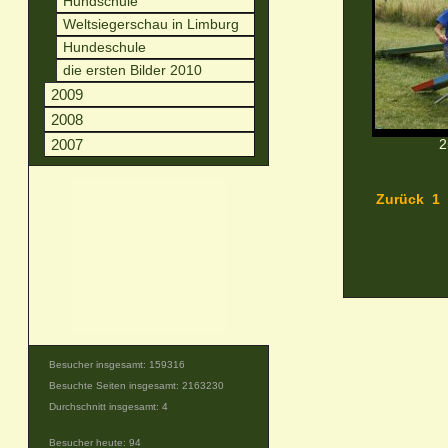
Hundschule
Weltsiegerschau in Limburg
Hundeschule
die ersten Bilder 2010
2009
2008
2007
2
Zurück
1
Besucher insgesamt: 159316
Besuchte Seiten insgesamt: 2163230
Durchschnitt insgesamt: 4
Besucher heute: 94