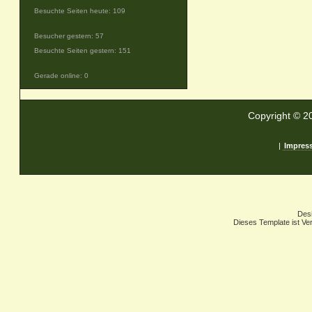
Besuchte Seiten heute: 109
Besucher gestern: 57
Besuchte Seiten gestern: 151
Gerade online: 0
Copyright © 2
|
Impres
Des
Dieses Template ist Ver