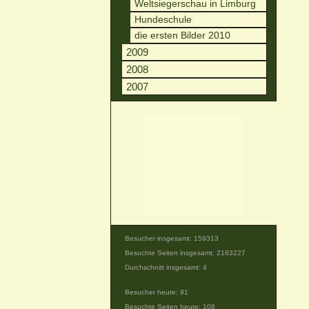
Weltsiegerschau in Limburg
Hundeschule
die ersten Bilder 2010
2009
2008
2007
Besucher insgesamt: 159313
Besuchte Seiten insgesamt: 2163227
Durchschnitt insgesamt: 4
Besucher heute: 91
Besuchte Seiten heute: 106