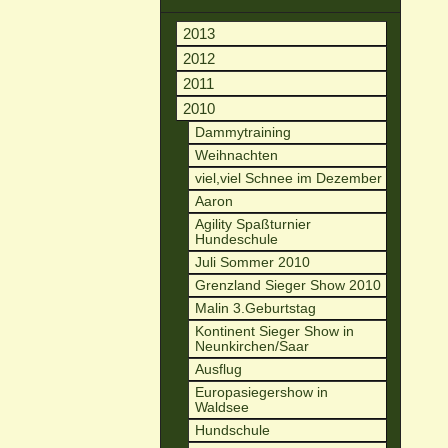
2013
2012
2011
2010
Dammytraining
Weihnachten
viel,viel Schnee im Dezember
Aaron
Agility Spaßturnier
Hundeschule
Juli Sommer 2010
Grenzland Sieger Show 2010
Malin 3.Geburtstag
Kontinent Sieger Show in
Neunkirchen/Saar
Ausflug
Europasiegershow in
Waldsee
Hundschule