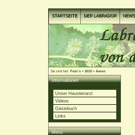
STARTSEITE
DER LABRADOR
NEW
VIDEOCLIPS
Sie sind hier:
Foto´s
2010
Aaron
Informationen
Unser Haustierarzt
Videos
Gästebuch
Links
Menü