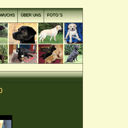
HWUCHS
ÜBER UNS
FOTO´S
0