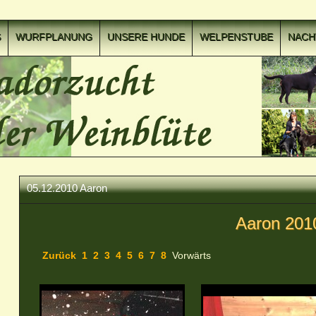
S
WURFPLANUNG
UNSERE HUNDE
WELPENSTUBE
NAC
05.12.2010 Aaron
Aaron 201
Zurück
1
2
3
4
5
6
7
8
Vorwärts