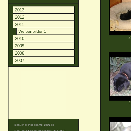
2013
2012
2011
Welpenbilder 1
2
2010
2009
2008
2007
2
Besucher insgesamt: 159148
Besuchte Seiten insgesamt: 2162923