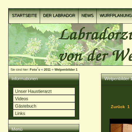
STARTSEITE
DER LABRADOR
NEWS
WURFPLANUNG
VIDEOCLIPS
Sie sind hier:
Foto´s
2011
Welpenbilder 1
Informationen
Welpenbilder 
Unser Haustierarzt
Videos
Gästebuch
Zurück
1
Links
Menü