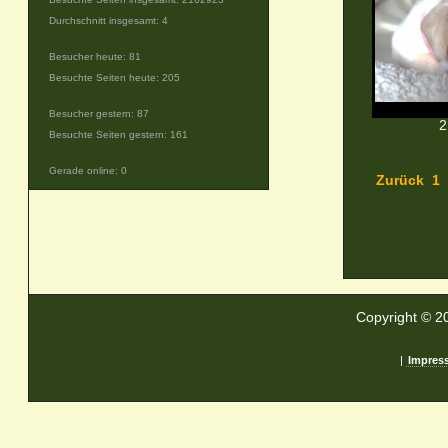
Durchschnitt insgesamt: 4
Besucher heute: 81
Besuchte Seiten heute: 205
Besucher gestern: 87
2
Besuchte Seiten gestern: 161
Gerade online: 0
Zurück
1
Copyright © 2
|
Impres