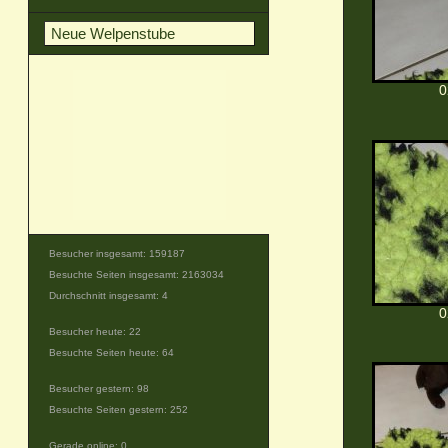
Neue Welpenstube
0
Besucher insgesamt: 159187
Besuchte Seiten insgesamt: 2163034
Durchschnitt insgesamt: 4
0
Besucher heute: 22
Besuchte Seiten heute: 64
Besucher gestern: 98
Besuchte Seiten gestern: 252
Gerade online: 0