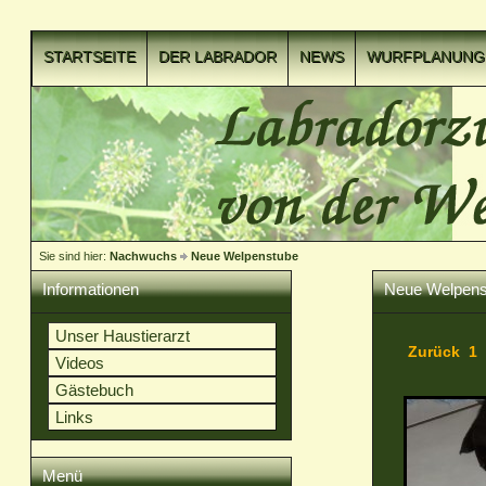
STARTSEITE
DER LABRADOR
NEWS
WURFPLANUNG
VIDEOCLIPS
Sie sind hier:
Nachwuchs
Neue Welpenstube
Informationen
Neue Welpens
Unser Haustierarzt
Zurück
1
Videos
Gästebuch
Links
Menü