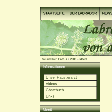
STARTSEITE
DER LABRADOR
NEW
VIDEOCLIPS
Sie sind hier:
Foto´s
2008
Maerz
Informationen
Unser Haustierarzt
Videos
Gästebuch
Links
Menü