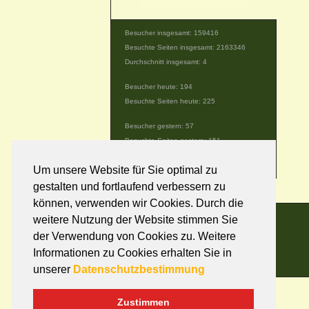
Besucher insgesamt: 159416
Besuchte Seiten insgesamt: 2163346
Durchschnitt insgesamt: 4
Besucher heute: 194
Besuchte Seiten heute: 225
Besucher gestern: 57
Besuchte Seiten gestern: 151
Gerade online: 1
Um unsere Website für Sie optimal zu
gestalten und fortlaufend verbessern zu
können, verwenden wir Cookies. Durch die
weitere Nutzung der Website stimmen Sie
der Verwendung von Cookies zu. Weitere
Informationen zu Cookies erhalten Sie in
unserer
Datenschutzbestimmung
Zustimmen