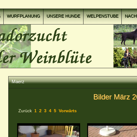
S
WURFPLANUNG
UNSERE HUNDE
WELPENSTUBE
NAC
Maerz
Bilder März 
Zurück
1
2
3
4
5
Vorwärts