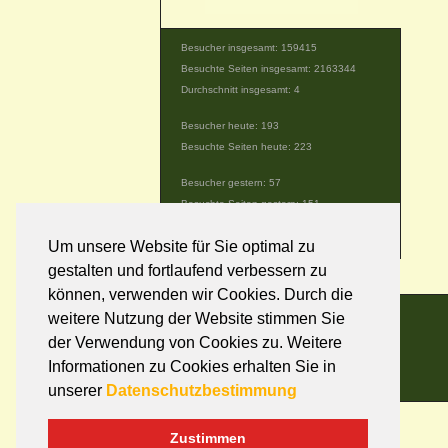
Besucher insgesamt: 159415
Besuchte Seiten insgesamt: 2163344
Durchschnitt insgesamt: 4
Besucher heute: 193
Besuchte Seiten heute: 223
Besucher gestern: 57
Besuchte Seiten gestern: 151
Gerade online: 1
Um unsere Website für Sie optimal zu
gestalten und fortlaufend verbessern zu
können, verwenden wir Cookies. Durch die
weitere Nutzung der Website stimmen Sie
der Verwendung von Cookies zu. Weitere
Informationen zu Cookies erhalten Sie in
unserer
Datenschutzbestimmung
Zustimmen