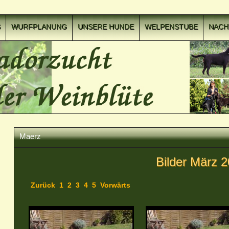
S
WURFPLANUNG
UNSERE HUNDE
WELPENSTUBE
NAC
Maerz
Bilder März 
Zurück
1
2
3
4
5
Vorwärts