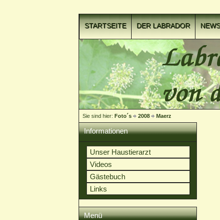
STARTSEITE
DER LABRADOR
NEW
VIDEOCLIPS
Sie sind hier:
Foto´s
2008
Maerz
Informationen
Unser Haustierarzt
Videos
Gästebuch
Links
Menü