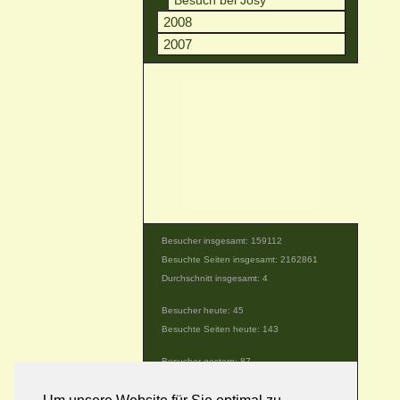
Besuch bei Josy
2008
2007
Besucher insgesamt: 159112
Besuchte Seiten insgesamt: 2162861
Durchschnitt insgesamt: 4
Besucher heute: 45
Besuchte Seiten heute: 143
Besucher gestern: 87
Besuchte Seiten gestern: 161