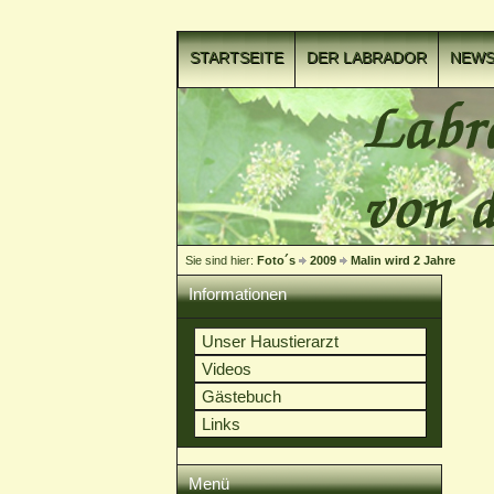
STARTSEITE
DER LABRADOR
NEW
VIDEOCLIPS
Sie sind hier:
Foto´s
2009
Malin wird 2 Jahre
Informationen
Unser Haustierarzt
Videos
Gästebuch
Links
Menü