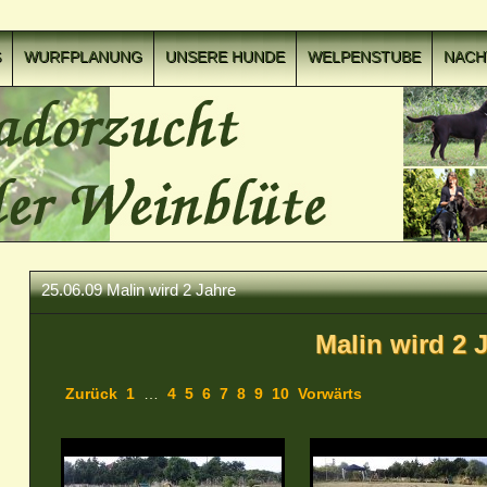
S
WURFPLANUNG
UNSERE HUNDE
WELPENSTUBE
NAC
25.06.09 Malin wird 2 Jahre
Malin wird 2 
Zurück
1
…
4
5
6
7
8
9
10
Vorwärts